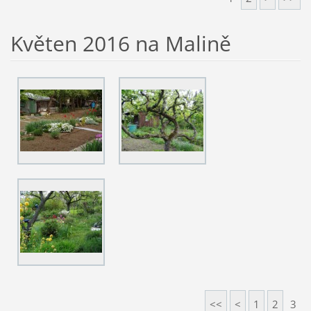
Květen 2016 na Malině
<<
<
1
2
3