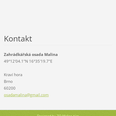
Kontakt
Zahrádkářská osada Malina
49°12'04.1"N 16°35'19.7"E
Kraví hora
Brno
60200
osadamal
ina@gmai
l.com