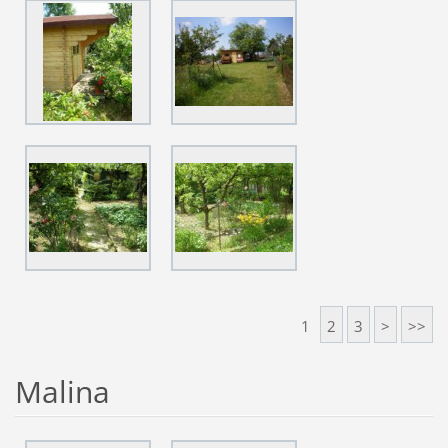
1
2
3
>
>>
Malina