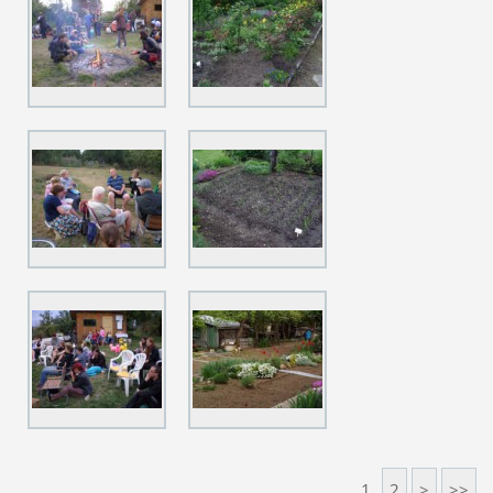
1
2
>
>>