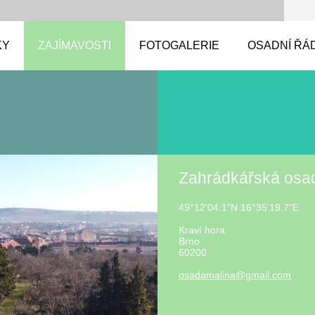
KY
ZAJÍMAVOSTI
FOTOGALERIE
OSADNÍ ŘÁ
Zahrádkářská osa
49°12'04.1"N 16°35'19.7"E
Kraví hora
Brno
60200
osadamal
ina@gmai
l.com