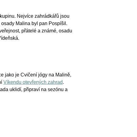
kupinu. Nejvíce zahrádkářů jsou
u osady Malina byl pan Pospíšil.
veřejnost, přátelé a známé, osadu
 Vídeňská.
e jako je Cvičení jógy na Malině,
ní
Víkendu otevřených zahrad
.
da uklidí, připraví na sezónu a