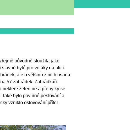
zřejmě původně sloužila jako
ři stavbě bytů pro vojáky na ulici
rádek, ale o většinu z nich osada
ina 57 zahrádek. Zahrádkáři
u i některé zelenině a přebytky se
 Také bylo povinné pěstování a
ky vzniklo oslovování přítel -