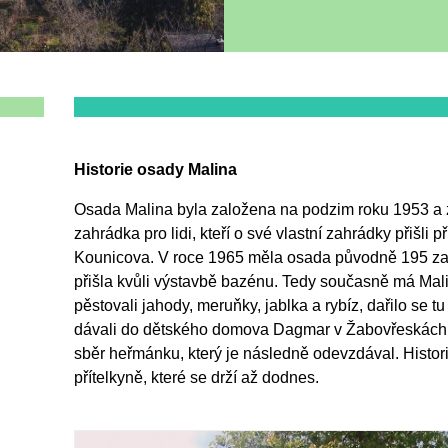
Historie osady Malina
Osada Malina byla založena na podzim roku 1953 a 
zahrádka pro lidi, kteří o své vlastní zahrádky přišli p
Kounicova. V roce 1965 měla osada původně 195 zah
přišla kvůli výstavbě bazénu. Tedy současně má Mal
pěstovali jahody, meruňky, jablka a rybíz, dařilo se t
dávali do dětského domova Dagmar v Žabovřeskách.
sběr heřmánku, který je následně odevzdával. Historic
přítelkyně, které se drží až dodnes.