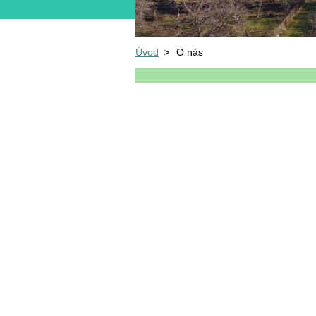
Úvod
>
O nás