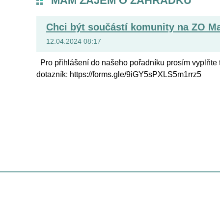
MÁM ZÁJEM O ZAHRÁDKU
Chci být součástí komunity na ZO Ma
12.04.2024 08:17
Pro přihlášení do našeho pořadníku prosím vyplňte 
dotazník: https://forms.gle/9iGY5sPXLS5m1rrz5
Úvodní strá