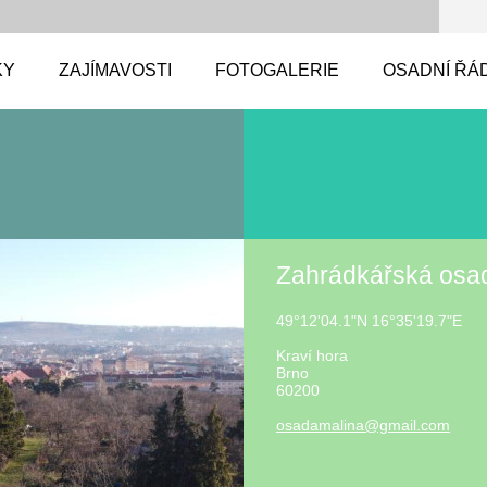
KY
ZAJÍMAVOSTI
FOTOGALERIE
OSADNÍ ŘÁ
Zahrádkářská osa
49°12'04.1"N 16°35'19.7"E
Kraví hora
Brno
60200
osadamal
ina@gmai
l.com