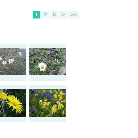
1
2
3
>
>>