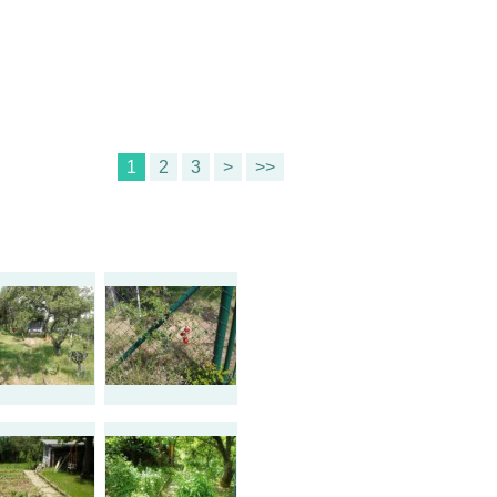
1
2
3
>
>>