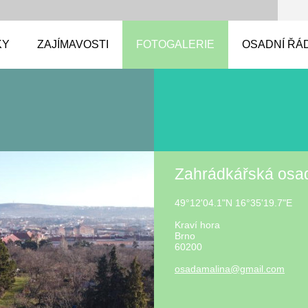
KY
ZAJÍMAVOSTI
FOTOGALERIE
OSADNÍ ŘÁ
Zahrádkářská osa
49°12'04.1"N 16°35'19.7"E
Kraví hora
Brno
60200
osadamal
ina@gmai
l.com