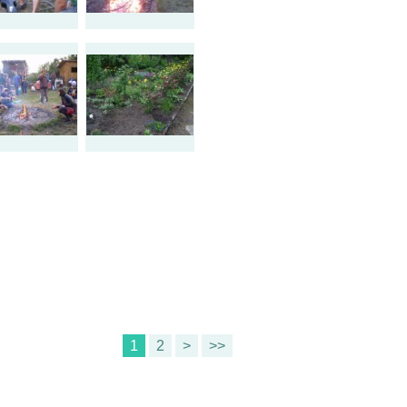
1
2
>
>>