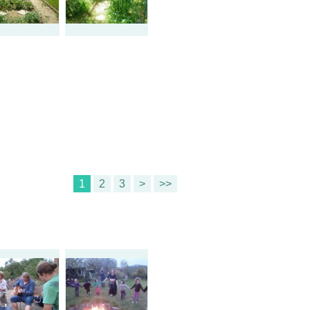
1
2
3
>
>>