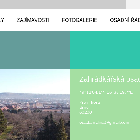
KY
ZAJÍMAVOSTI
FOTOGALERIE
OSADNÍ ŘÁ
Zahrádkářská osa
49°12'04.1"N 16°35'19.7"E
Kraví hora
Brno
60200
osadamal
ina@gmai
l.com