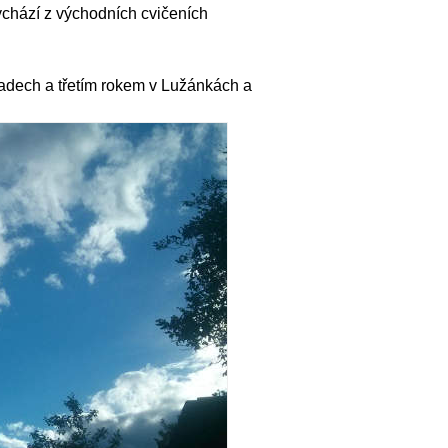
ychází z východních cvičeních
radech a třetím rokem v Lužánkách a